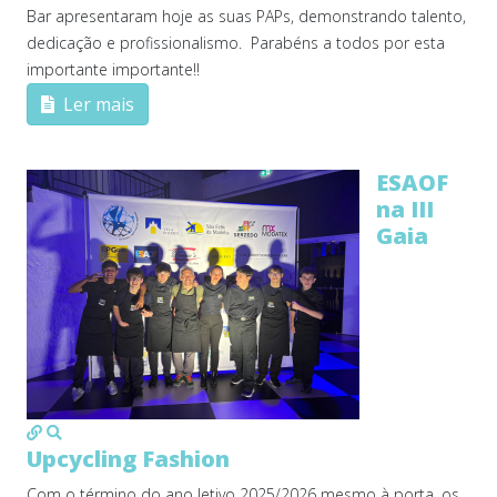
Bar apresentaram hoje as suas PAPs, demonstrando talento,
dedicação e profissionalismo. Parabéns a todos por esta
importante importante!!
Ler mais
ESAOF
na III
Gaia
MOD_JTCS_VIEW_ARTICLE_LINK
MOD_JTCS_VIEW_FULL_IMAGE
Upcycling Fashion
Com o término do ano letivo 2025/2026 mesmo à porta, os