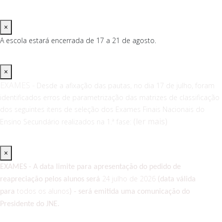
×
A escola estará encerrada de 17 a 21 de agosto.
×
EXAMES -
Desde a afixação das pautas, no dia 17 de julho, foram
identificados erros de parametrização das matrizes de classificação
dos seguintes itens de seleção dos Exames Finais Nacionais do
(ler mais)
Ensino Secundário realizados na 1.ª fase:
×
EXAMES - A data limite para apresentação do pedido de
24 julho de 2026
reapreciação pelos
alunos será
(data válida
todos os alunos
para
) - será emitida uma comunicação do
Presidente do JNE.