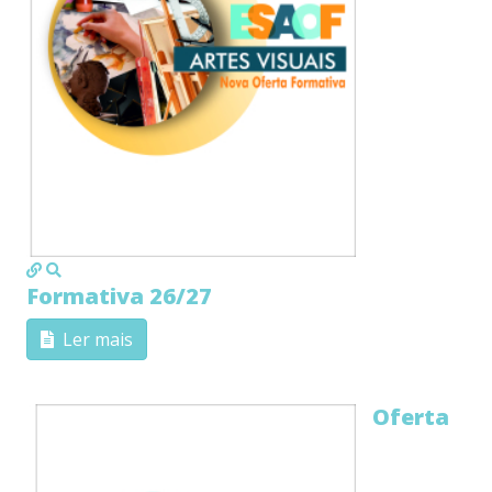
MOD_JTCS_VIEW_ARTICLE_LINK
MOD_JTCS_VIEW_FULL_IMAGE
Formativa 26/27
Ler mais
Oferta