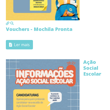
MOD_JTCS_VIEW_ARTICLE_LINK
MOD_JTCS_VIEW_FULL_IMAGE
Vouchers - Mochila Pronta
Ler mais
Ação
Social
Escolar