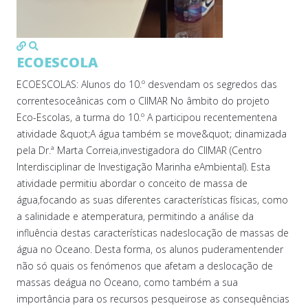
MOD_JTCS_VIEW_ARTICLE_LINK
MOD_JTCS_VIEW_FULL_IMAGE
ECOESCOLA
ECOESCOLAS: Alunos do 10.º desvendam os segredos das
correntesoceânicas com o CIIMAR No âmbito do projeto
Eco-Escolas, a turma do 10.º A participou recentementena
atividade &quot;A água também se move&quot; dinamizada
pela Dr.ª Marta Correia,investigadora do CIIMAR (Centro
Interdisciplinar de Investigação Marinha eAmbiental). Esta
atividade permitiu abordar o conceito de massa de
água,focando as suas diferentes características físicas, como
a salinidade e atemperatura, permitindo a análise da
influência destas características nadeslocação de massas de
água no Oceano. Desta forma, os alunos puderamentender
não só quais os fenómenos que afetam a deslocação de
massas deágua no Oceano, como também a sua
importância para os recursos pesqueirose as consequências