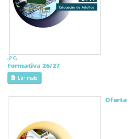
MOD_JTCS_VIEW_ARTICLE_LINK
MOD_JTCS_VIEW_FULL_IMAGE
Formativa 26/27
Ler mais
Oferta