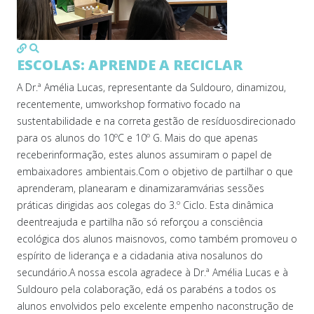
MOD_JTCS_VIEW_ARTICLE_LINK
MOD_JTCS_VIEW_FULL_IMAGE
ESCOLAS: APRENDE A RECICLAR
A Dr.ª Amélia Lucas, representante da Suldouro, dinamizou,
recentemente, umworkshop formativo focado na
sustentabilidade e na correta gestão de resíduosdirecionado
para os alunos do 10ºC e 10º G. Mais do que apenas
receberinformação, estes alunos assumiram o papel de
embaixadores ambientais.Com o objetivo de partilhar o que
aprenderam, planearam e dinamizaramvárias sessões
práticas dirigidas aos colegas do 3.º Ciclo. Esta dinâmica
deentreajuda e partilha não só reforçou a consciência
ecológica dos alunos maisnovos, como também promoveu o
espírito de liderança e a cidadania ativa nosalunos do
secundário.A nossa escola agradece à Dr.ª Amélia Lucas e à
Suldouro pela colaboração, edá os parabéns a todos os
alunos envolvidos pelo excelente empenho naconstrução de