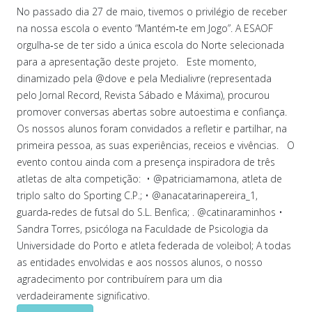
No passado dia 27 de maio, tivemos o privilégio de receber
na nossa escola o evento “Mantém‑te em Jogo”. A ESAOF
orgulha‑se de ter sido a única escola do Norte selecionada
para a apresentação deste projeto. Este momento,
dinamizado pela @dove e pela Medialivre (representada
pelo Jornal Record, Revista Sábado e Máxima), procurou
promover conversas abertas sobre autoestima e confiança.
Os nossos alunos foram convidados a refletir e partilhar, na
primeira pessoa, as suas experiências, receios e vivências. O
evento contou ainda com a presença inspiradora de três
atletas de alta competição: • @patriciamamona, atleta de
triplo salto do Sporting C.P.; • @anacatarinapereira_1,
guarda‑redes de futsal do S.L. Benfica; . @catinaraminhos •
Sandra Torres, psicóloga na Faculdade de Psicologia da
Universidade do Porto e atleta federada de voleibol; A todas
as entidades envolvidas e aos nossos alunos, o nosso
agradecimento por contribuírem para um dia
verdadeiramente significativo.