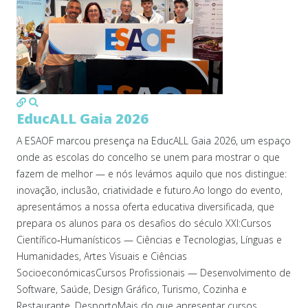
MOD_JTCS_VIEW_ARTICLE_LINK
MOD_JTCS_VIEW_FULL_IMAGE
EducALL Gaia 2026
A ESAOF marcou presença na EducALL Gaia 2026, um espaço
onde as escolas do concelho se unem para mostrar o que
fazem de melhor — e nós levámos aquilo que nos distingue:
inovação, inclusão, criatividade e futuro.Ao longo do evento,
apresentámos a nossa oferta educativa diversificada, que
prepara os alunos para os desafios do século XXI:Cursos
Científico‑Humanísticos — Ciências e Tecnologias, Línguas e
Humanidades, Artes Visuais e Ciências
SocioeconómicasCursos Profissionais — Desenvolvimento de
Software, Saúde, Design Gráfico, Turismo, Cozinha e
Restaurante, DesportoMais do que apresentar cursos,