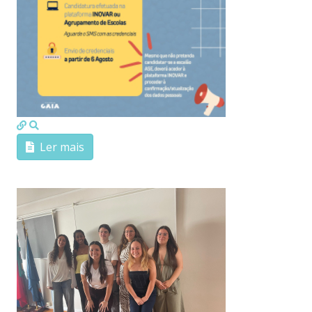
MOD_JTCS_VIEW_ARTICLE_LINK
MOD_JTCS_VIEW_FULL_IMAGE
Ler mais