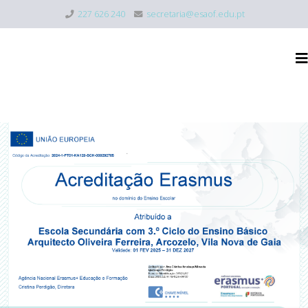
227 626 240
secretaria@esaof.edu.pt