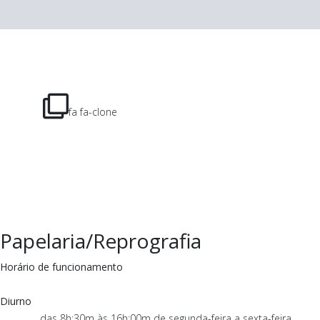
fa fa-clone
Papelaria/Reprografia
Horário de funcionamento
Diurno
das 8h:30m às 16h:00m de segunda-feira a sexta-feira