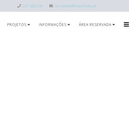
227 626 240
secretaria@esaof.edu.pt
PROJETOS
INFORMAÇÕES
ÁREA RESERVADA