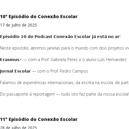
10º Episódio do Conexão Escolar
17 de julho de 2025
𝗘𝗽𝗶𝘀𝗼́𝗱𝗶𝗼 𝟭𝟬 𝗱𝗼 𝗣𝗼𝗱𝗰𝗮𝘀𝘁 𝗖𝗼𝗻𝗲𝘅𝗮̃𝗼 𝗘𝘀𝗰𝗼𝗹𝗮𝗿 𝗷𝗮́ 𝗲𝘀𝘁𝗮́ 𝗻𝗼 𝗮𝗿!
Neste episódio, abrimos janelas para o mundo com dois projetos inc
𝗘𝗿𝗮𝘀𝗺𝘂𝘀+ — com a Prof. Gabriela Peres e o aluno Luís Hernandez
𝗝𝗼𝗿𝗻𝗮𝗹 𝗘𝘀𝗰𝗼𝗹𝗮𝗿 — com o Prof. Pedro Campos
Falamos de experiências internacionais, da escrita na escola, de part
Do passaporte à reportagem — tudo isto faz parte da nossa escola!
11º Episódio do Conexão Escolar
28 de julho de 2025