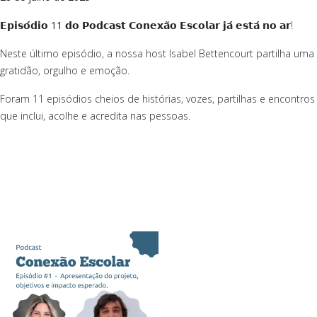
𝗘𝗽𝗶𝘀𝗼́𝗱𝗶𝗼
11
𝗱𝗼 𝗣𝗼𝗱𝗰𝗮𝘀𝘁 𝗖𝗼𝗻𝗲𝘅𝗮̃𝗼 𝗘𝘀𝗰𝗼𝗹𝗮𝗿 𝗷𝗮́ 𝗲𝘀𝘁𝗮́ 𝗻𝗼 𝗮𝗿!
Neste último episódio, a nossa host Isabel Bettencourt partilha 
gratidão, orgulho e emoção.
Foram 11 episódios cheios de histórias, vozes, partilhas e encontr
que inclui, acolhe e acredita nas pessoas.