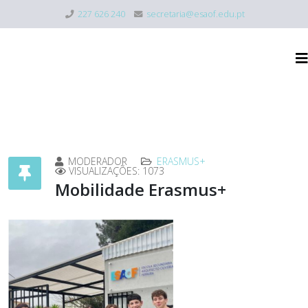
227 626 240
secretaria@esaof.edu.pt
MODERADOR
ERASMUS+
VISUALIZAÇÕES: 1073
Mobilidade Erasmus+