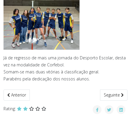
Já de regresso de mais uma jornada do Desporto Escolar, desta
vez na modalidade de Corfebol.
Somam-se mais duas vitórias à classificação geral.
Parabéns pela dedicação dos nossos alunos.
Artigo anterior: Final Distrital Porto CLDE de Badminton
Artigo seguint
Anterior
Seguinte
Rating: