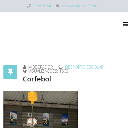
227 626 240
secretaria@esaof.edu.pt
MODERADOR
DESPORTO ESCOLAR
VISUALIZAÇÕES: 1663
Corfebol