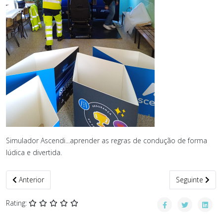
Simulador Ascendi...aprender as regras de condução de forma
lúdica e divertida.
Artigo anterior: SEMANA EDUCA 26
Artigo seguin
Anterior
Seguinte
Rating: