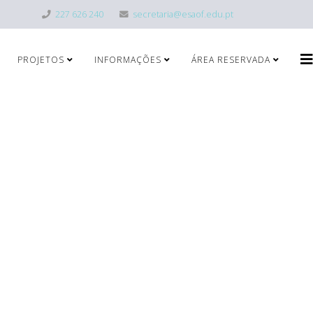
227 626 240
secretaria@esaof.edu.pt
PROJETOS
INFORMAÇÕES
ÁREA RESERVADA