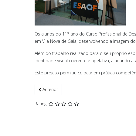
Os alunos do 11° ano do Curso Profissional de De
em Vila Nova de Gaia, desenvolvendo a imagem do 
Além do trabalho realizado para o seu próprio es
identidade visual coerente e apelativa, ajudando a 
Este projeto permitiu colocar em prática competênci
Artigo anterior: Mantém‑te em Jogo
Anterior
Rating: