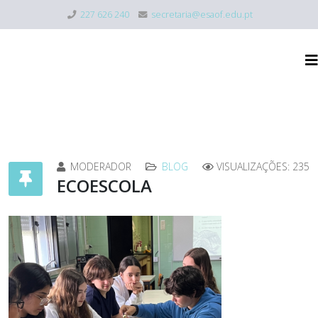
227 626 240
secretaria@esaof.edu.pt
MODERADOR
BLOG
VISUALIZAÇÕES: 235
ECOESCOLA