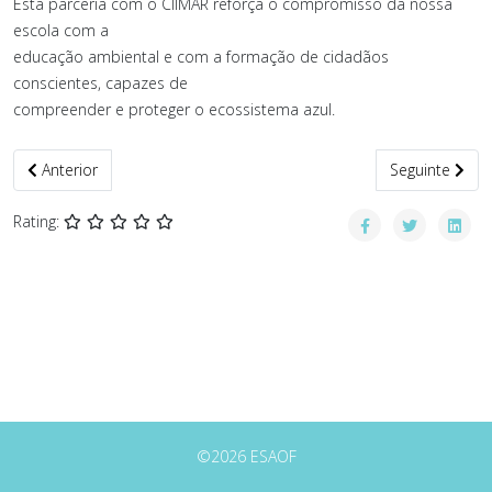
Esta parceria com o CIIMAR reforça o compromisso da nossa
escola com a
educação ambiental e com a formação de cidadãos
conscientes, capazes de
compreender e proteger o ecossistema azul.
Artigo anterior: Apresentação das PAPs
Artigo seguin
Anterior
Seguinte
Rating:
©2026 ESAOF