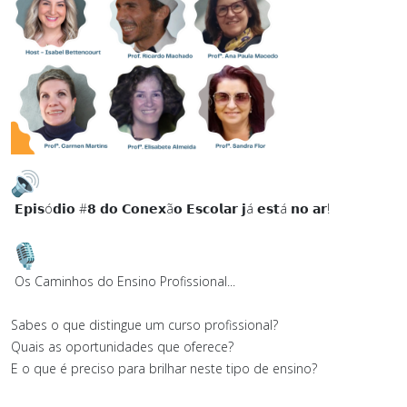
𝗘𝗽𝗶𝘀ó𝗱𝗶𝗼 #𝟴 𝗱𝗼 𝗖𝗼𝗻𝗲𝘅ã𝗼 𝗘𝘀𝗰𝗼𝗹𝗮𝗿 𝗷á 𝗲𝘀𝘁á 𝗻𝗼 𝗮𝗿!
Os Caminhos do Ensino Profissional...
Sabes o que distingue um curso profissional?
Quais as oportunidades que oferece?
E o que é preciso para brilhar neste tipo de ensino?