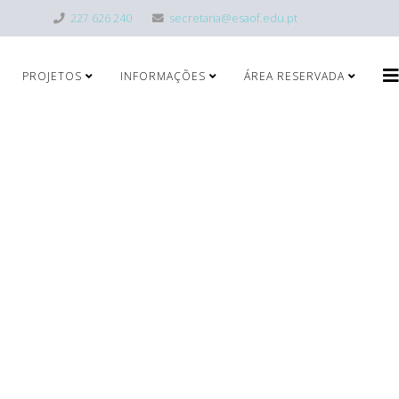
227 626 240
secretaria@esaof.edu.pt
PROJETOS
INFORMAÇÕES
ÁREA RESERVADA