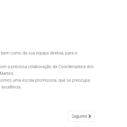
, bem como da sua equipa diretiva, para o
 com a preciosa colaboração da Coordenadora dos
Martins.
 somos uma escola promissora, que se preocupa
 excelência.
Artigo seguinte: Conexão Escol
Seguinte