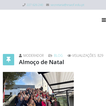
227 626 240
secretaria@esaof.edu.pt
MODERADOR
BLOG
VISUALIZAÇÕES: 829
Almoço de Natal