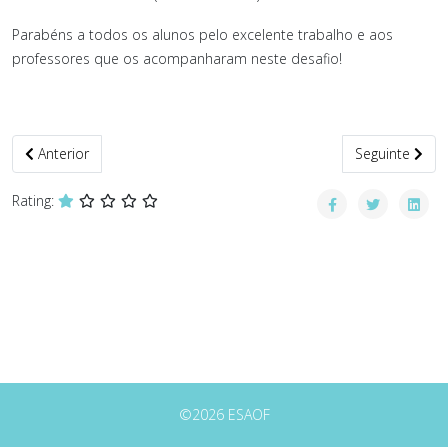
Parabéns a todos os alunos pelo excelente trabalho e aos
professores que os acompanharam neste desafio!
Artigo anterior: "Inventar a Alimentação do Futuro"
Artigo seguint
Anterior
Seguinte
Rating:
©2026 ESAOF