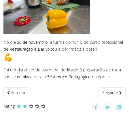
No dia
26 de novembro
, a turma do
10.º E
do curso profissional
de
Restauração e Bar
voltou a pôr “mãos à obra”!
Foi um dia cheio de atividade, dedicado à preparação de toda
a
mise en place
para o
5.º Almoço Pedagógico
da época.
Artigo anterior: 5.º Almoço Pedagógico
Artigo seguint
Anterior
Seguinte
Rating: