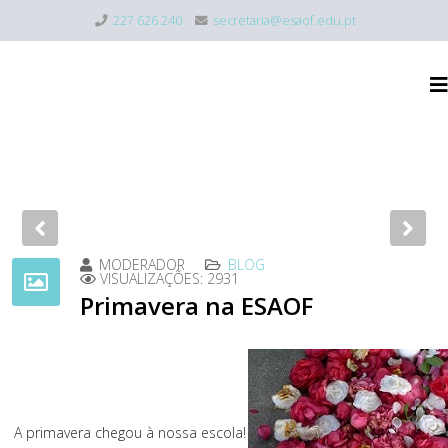
227 626 240
secretaria@esaof.edu.pt
Previous
Nex
MODERADOR
BLOG
VISUALIZAÇÕES: 2931
Primavera na ESAOF
A primavera chegou à nossa escola!