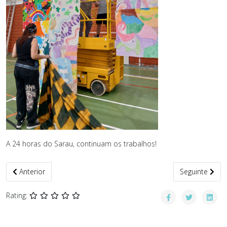
A 24 horas do Sarau, continuam os trabalhos!
Artigo anterior: SEMANA EDUCA 26
Artigo seguin
Anterior
Seguinte
Rating: