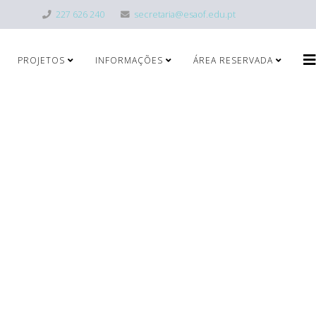
227 626 240
secretaria@esaof.edu.pt
PROJETOS
INFORMAÇÕES
ÁREA RESERVADA