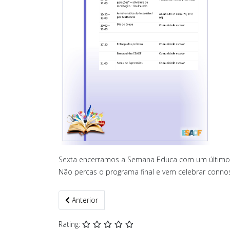
Sexta encerramos a Semana Educa com um último dia
Não percas o programa final e vem celebrar conn
Artigo anterior: SEMANA EDUCA 26
Anterior
Rating: