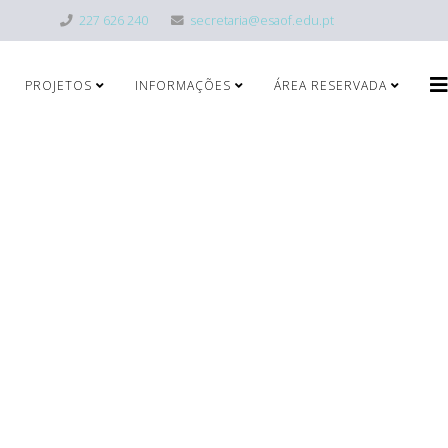
227 626 240
secretaria@esaof.edu.pt
PROJETOS
INFORMAÇÕES
ÁREA RESERVADA