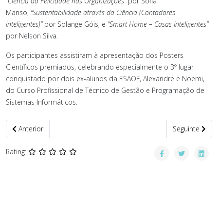
“Ciência da Felicidade nas Organizações”
por Sofia
Manso,
“Sustentabilidade através da Ciência (Contadores
inteligentes)”
por Solange Góis, e
“Smart Home – Casas Inteligentes”
por Nelson Silva.
Os participantes assistiram à apresentação dos Posters
Científicos premiados, celebrando especialmente o 3º lugar
conquistado por dois ex-alunos da ESAOF, Alexandre e Noemi,
do Curso Profissional de Técnico de Gestão e Programação de
Sistemas Informáticos.
Artigo anterior: Visita de Estudo à Fábrica da Coca-Cola
Artigo seguint
Anterior
Seguinte
Rating: