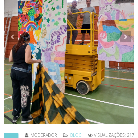
Previous
Nex
MODERADOR
BLOG
VISUALIZAÇÕES: 217