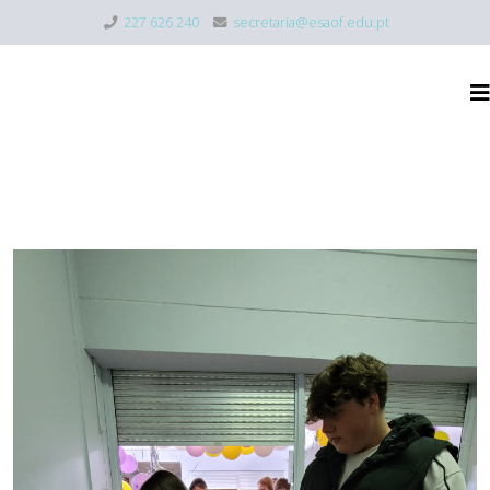
227 626 240
secretaria@esaof.edu.pt