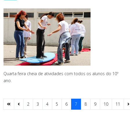
Quarta feira cheia de atividades com todos os alunos do 10º
ano.
2
3
4
5
6
7
8
9
10
11