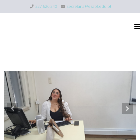
227 626 240
secretaria@esaof.edu.pt
Previous
Nex